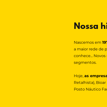
Nossa h
Nascemos em
19
a maior rede de 
conhece... Novo
segmentos.
Hoje,
as empresa
Retalhista), Bioar
Posto Náutico Fa