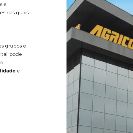
s e
es nas quais
es grupos e
ital, pode
a
e
lidade
e