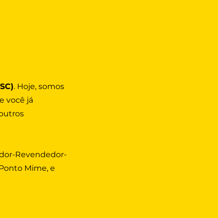
(SC)
. Hoje, somos
e você já
outros
ador-Revendedor-
, Ponto Mime, e